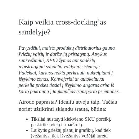
Kaip veikia cross-docking’as 
sandėlyje?
Pavyzdžiui, maisto produktų distributorius gauna 
šviežių vaisių ir daržovių pristatymą. Atvykus 
sunkvežimiui, RFID žymos ant padėklų 
registruojami sandėlio valdymo sistemoje. 
Padėklai, kuriuos reikia perkrauti, nukreipiami į 
išvykimo zonas. Konvejeriai ar autokeltuvai 
perkelia prekes tiesiai į išvykimo angarus arba iš 
karto pakrauna į laukiančias transporto priemones.
A
trodo paprasta? Idealiu atveju taip. Tačiau 
norint užtikrinti sklandų srautą, būtina:
Tiksliai nustatyti kiekvieno SKU poreikį, 
paskirties vietą ir maršrutą.
Laikytis griežtų planų ir grafikų, kad tiek 
įvežantys, tiek išvežantys vežėjai turėtų 