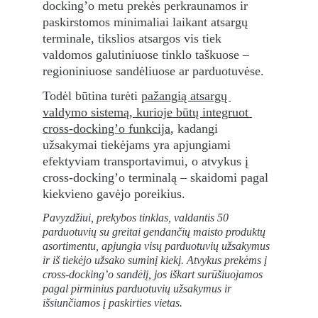
docking’o metu prekės perkraunamos ir 
paskirstomos minimaliai laikant atsargų 
terminale, tikslios atsargos vis tiek 
valdomos galutiniuose tinklo taškuose – 
regioniniuose sandėliuose ar parduotuvėse.
Todėl būtina turėti 
pažangią atsargų 
valdymo sistemą, kurioje būtų integruot 
cross-docking’o funkcija
, kadangi 
užsakymai tiekėjams yra apjungiami 
efektyviam transportavimui, o atvykus į 
cross-docking’o terminalą – skaidomi pagal 
kiekvieno gavėjo poreikius.
Pavyzdžiui, prekybos tinklas, valdantis 50 
parduotuvių su greitai gendančių maisto produktų 
asortimentu, apjungia visų parduotuvių užsakymus 
ir iš tiekėjo užsako suminį kiekį. Atvykus prekėms į 
cross-docking’o sandėlį, jos iškart surūšiuojamos 
pagal pirminius parduotuvių užsakymus ir 
išsiunčiamos į paskirties vietas.