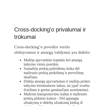
Cross-docking’o privalumai ir 
trūkumai
Cross-docking’o poveikis verslo 
efektyvumui ir atsargų valdymui yra didelis:
Mažėja apyvartinio kapitalo bei atsargų 
laikymo vietos poreikis.
Sumažėja prekių pažeidimų rizika dėl 
mažesnio prekių perkėlimų ir pervežimų 
skaičiaus.
Didėja atsargų apyvartumas ir mažėja prekės 
laikymo terminaluose laikas, tai ypač svarbu 
šviežiam ir greitai gendančiam asortimentui.
Mažesni transportavimo kaštai ir mažesnės 
prekių pirkimo kainos - Dėl apjungtų 
užsakymų ir didelių užsakomų kiekių iš 