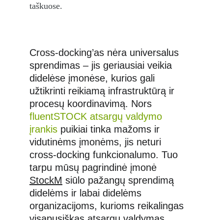
taškuose.
Cross-docking’as nėra universalus 
sprendimas – jis geriausiai veikia 
didelėse įmonėse, kurios gali 
užtikrinti reikiamą infrastruktūrą ir 
procesų koordinavimą. Nors 
fluentSTOCK atsargų valdymo 
įrankis
 puikiai tinka mažoms ir 
vidutinėms įmonėms, jis neturi 
cross-docking funkcionalumo. Tuo 
tarpu mūsų pagrindinė įmonė 
StockM
 siūlo pažangų sprendimą 
didelėms ir labai didelėms 
organizacijoms, kurioms reikalingas 
visapusiškas atsargų valdymas, 