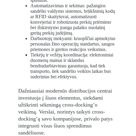
spūstims.
Automatizavimas ir sekimas: pažangios 
sandėlio valdymo sistemos, brūkšninių kodų 
ar RFID skaitytuvai, automatizuoti 
konvejeriai ir robotizuota prekių priėmimo 
bei išskirstymo įranga palaiko nuolatinį 
greitą prekių judėjimą.
Darbuotojų mokyami: kruopščiai apmokytas 
personalas žino operacijų standartus, saugos 
priemones ir greitos reakcijos veiksmus.
Tiekėjų ir vežėjų koordinacija: elektroniniai 
duomenų mainai ir sklandus 
bendradarbiavimas garantuoja, kad tiek 
transporto, tiek sandėlio veiklos laikas bus 
suderintas bei efektyvus.
Dažniausiai modernūs distribucijos centrai 
investuoja į šiuos elementus, siekdami 
užtikrinti sėkmingą cross-docking’o 
veikimą. Verslai, norintys taikyti cross-
docking’ą savo kompanijose, privalo patys 
integruoti visus šiuos sprendimus 
sandėliuose.