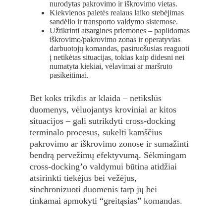
nurodytas pakrovimo ir iškrovimo vietas.
Kiekvienos paletės realaus laiko stebėjimas 
sandėlio ir transporto valdymo sistemose.
Užtikrinti atsargines priemones – papildomas 
iškrovimo/pakrovimo zonas ir operatyvias 
darbuotojų komandas, pasiruošusias reaguoti 
į netikėtas situacijas, tokias kaip didesni nei 
numatyta kiekiai, vėlavimai ar maršruto 
pasikeitimai.
Bet koks trikdis ar klaida – netikslūs 
duomenys, vėluojantys kroviniai ar kitos 
situacijos – gali sutrikdyti cross-docking 
terminalo procesus, sukelti kamščius 
pakrovimo ar iškrovimo zonose ir sumažinti 
bendrą pervežimų efektyvumą. Sėkmingam 
cross-docking’o valdymui būtina atidžiai 
atsirinkti tiekėjus bei vežėjus, 
sinchronizuoti duomenis tarp jų bei 
tinkamai apmokyti “greitąsias” komandas.