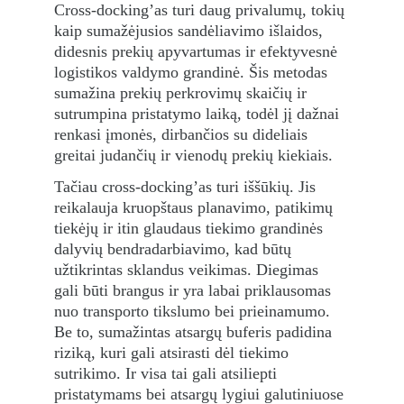
Cross-docking’as turi daug privalumų, tokių 
kaip sumažėjusios sandėliavimo išlaidos, 
didesnis prekių apyvartumas ir efektyvesnė 
logistikos valdymo grandinė. Šis metodas 
sumažina prekių perkrovimų skaičių ir 
sutrumpina pristatymo laiką, todėl jį dažnai 
renkasi įmonės, dirbančios su dideliais 
greitai judančių ir vienodų prekių kiekiais.
Tačiau cross-docking’as turi iššūkių. Jis 
reikalauja kruopštaus planavimo, patikimų 
tiekėjų ir itin glaudaus tiekimo grandinės 
dalyvių bendradarbiavimo, kad būtų 
užtikrintas sklandus veikimas. Diegimas 
gali būti brangus ir yra labai priklausomas 
nuo transporto tikslumo bei prieinamumo. 
Be to, sumažintas atsargų buferis padidina 
riziką, kuri gali atsirasti dėl tiekimo 
sutrikimo. Ir visa tai gali atsiliepti 
pristatymams bei atsargų lygiui galutiniuose 