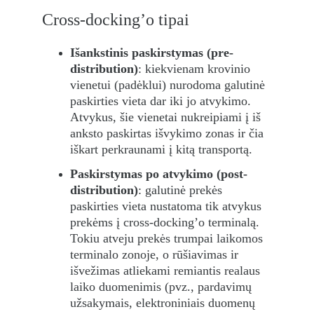
Cross-docking’o tipai
Išankstinis paskirstymas (pre-
distribution)
: kiekvienam krovinio 
vienetui (padėklui) nurodoma galutinė 
paskirties vieta dar iki jo atvykimo. 
Atvykus, šie vienetai nukreipiami į iš 
anksto paskirtas išvykimo zonas ir čia 
iškart perkraunami į kitą transportą.
Paskirstymas po atvykimo (post-
distribution)
: galutinė prekės 
paskirties vieta nustatoma tik atvykus 
prekėms į cross-docking’o terminalą. 
Tokiu atveju prekės trumpai laikomos 
terminalo zonoje, o rūšiavimas ir 
išvežimas atliekami remiantis realaus 
laiko duomenimis (pvz., pardavimų 
užsakymais, elektroniniais duomenų 