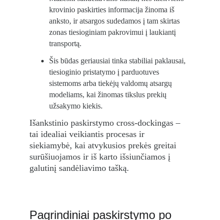
krovinio paskirties informacija žinoma iš 
anksto, ir atsargos sudedamos į tam skirtas 
zonas tiesioginiam pakrovimui į laukiantį 
transportą.
Šis būdas geriausiai tinka stabiliai paklausai, 
tiesioginio pristatymo į parduotuves 
sistemoms arba tiekėjų valdomų atsargų 
modeliams, kai žinomas tikslus prekių 
užsakymo kiekis.
Išankstinio paskirstymo cross-dockingas – 
tai idealiai veikiantis procesas ir 
siekiamybė, kai atvykusios prekės greitai 
surūšiuojamos ir iš karto išsiunčiamos į 
galutinį sandėliavimo tašką.
Pagrindiniai paskirstymo po 