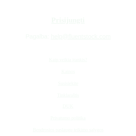
Prisijungti
Pagalba: 
help@fluentstock.com
Kaip veikia įrankis?
Kainos
Susisiekite
Tinklaraštis
DUK
Privatumo politika
Bendrosios paslaugų teikimo sąlygos