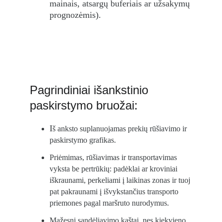
mainais, atsargų buferiais ar užsakymų 
prognozėmis).
Pagrindiniai išankstinio 
paskirstymo bruožai:
I
š anksto suplanuojamas prekių rūšiavimo ir 
paskirstymo grafikas.
Priėmimas, rūšiavimas ir transportavimas 
vyksta be pertrūkių: padėklai ar kroviniai 
iškraunami, perkeliami į laikinas zonas ir tuoj 
pat pakraunami į išvykstančius transporto 
priemones pagal maršruto nurodymus.
Mažesni sandėliavimo kaštai, nes kiekvieno 