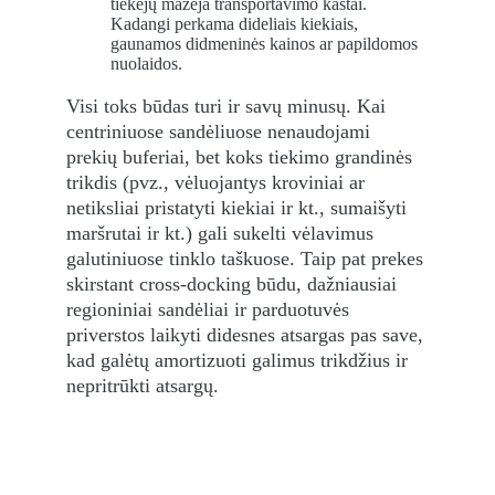
tiekėjų mažėja transportavimo kaštai. 
Kadangi perkama dideliais kiekiais, 
gaunamos didmeninės kainos ar papildomos 
nuolaidos.
Visi toks būdas turi ir savų minusų. Kai 
centriniuose sandėliuose nenaudojami 
prekių buferiai, bet koks tiekimo grandinės 
trikdis (pvz., vėluojantys kroviniai ar 
netiksliai pristatyti kiekiai ir kt., sumaišyti 
maršrutai ir kt.) gali sukelti vėlavimus 
galutiniuose tinklo taškuose. Taip pat prekes 
skirstant cross-docking būdu, dažniausiai 
regioniniai sandėliai ir parduotuvės 
priverstos laikyti didesnes atsargas pas save, 
kad galėtų amortizuoti galimus trikdžius ir 
nepritrūkti atsargų.