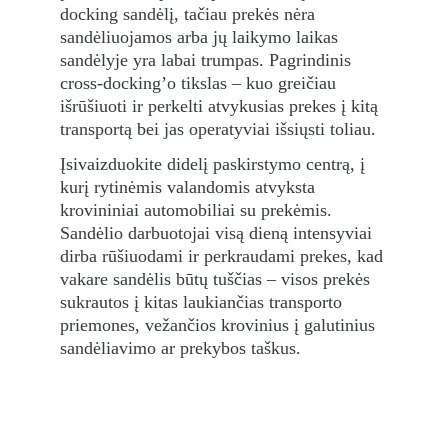
docking sandėlį, tačiau prekės nėra 
sandėliuojamos arba jų laikymo laikas 
sandėlyje yra labai trumpas. Pagrindinis 
cross-docking’o tikslas – kuo greičiau 
išrūšiuoti ir perkelti atvykusias prekes į kitą 
transportą bei jas operatyviai išsiųsti toliau.
Įsivaizduokite didelį paskirstymo centrą, į 
kurį rytinėmis valandomis atvyksta 
krovininiai automobiliai su prekėmis. 
Sandėlio darbuotojai visą dieną intensyviai 
dirba rūšiuodami ir perkraudami prekes, kad 
vakare sandėlis būtų tuščias – visos prekės 
sukrautos į kitas laukiančias transporto 
priemones, vežančios krovinius į galutinius 
sandėliavimo ar prekybos taškus.