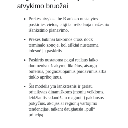
atvykimo bruožai
Prekės atvyksta be iš anksto nustatytos 
paskirties vietos, taigi tai reikalauja mažesnio 
išankstinio planavimo.
Prekės laikinai laikomos cross-dock 
terminalo zonoje, kol aiškiai nustatoma 
tolesnė jų paskirtis.
Paskirtis nustatoma pagal realaus laiko 
duomenis: užsakymų likučius, atsargų 
buferius, prognozuojamus pardavimus arba 
tinklo apribojimus.
Šis modelis yra lankstesnis ir geriau 
pritaikytas dinamiškoms įmonių veikloms, 
leidžiantis sklandžiau reaguoti į paklausos 
pokyčius, akcijas ar regionų vartojimo 
tendencijas, taikant daugiausia „pull“ 
principą.