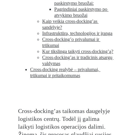
paskirstymo bruožai:
Pagrindiniai paskirstymo po 
atvykimo bruožai
Kaip veikia cross-docking’as 
sandėlyje?
Infrastruktūra, technologijos ir įranga
Cross-docking’o privalumai ir 
trūkumai
Kur tikslinga taikyti cross-docking’ą?
Cross-docking’as ir tradicinis atsargų 
valdymas
Cross-docking realybė – privalumai, 
trūkumai ir pritaikomumas
Cross-docking’as taikomas daugelyje 
logistikos centrų. Todėl jį galima 
laikyti logistikos operacijos dalimi. 
Žinoma, šis procesas glaudžiai susijęs 