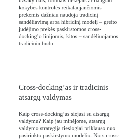
užsakymais, tolimais tiekėjais ar daugiau 
kokybės kontrolės reikalaujančiomis 
prekėmis dažniau naudoja tradicinį 
sandėliavimą arba hibridinį modelį – greito 
judėjimo prekės paskirstomos cross-
docking’o linijomis, kitos – sandėliuojamos 
tradiciniu būdu.
Cross-docking’as ir tradicinis 
atsargų valdymas
Kaip cross-docking’as siejasi su atsargų 
valdymu? Kaip jau minėjome, atsargų 
valdymo strategija tiesiogiai priklauso nuo 
pasirinkto paskirstymo modelio. Nors cross-