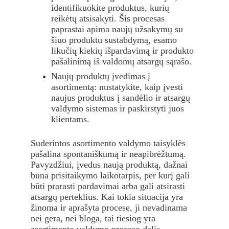
identifikuokite produktus, kurių 
reikėtų atsisakyti. Šis procesas 
paprastai apima naujų užsakymų su 
šiuo produktu sustabdymą, esamo 
likučių kiekių išpardavimą ir produkto 
pašalinimą iš valdomų atsargų sąrašo.
Naujų produktų įvedimas į 
asortimentą: nustatykite, kaip įvesti 
naujus produktus į sandėlio ir atsargų 
valdymo sistemas ir paskirstyti juos 
klientams.
Suderintos asortimento valdymo taisyklės 
pašalina spontaniškumą ir neapibrėžtumą. 
Pavyzdžiui, įvedus naują produktą, dažnai 
būna prisitaikymo laikotarpis, per kurį gali 
būti prarasti pardavimai arba gali atsirasti 
atsargų perteklius. Kai tokia situacija yra 
žinoma ir aprašyta procese, ji nevadinama 
nei gera, nei bloga, tai tiesiog yra 