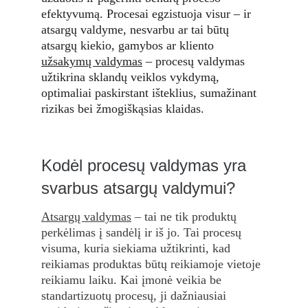
efektyvumą. Procesai egzistuoja visur – ir 
atsargų valdyme, nesvarbu ar tai būtų 
atsargų kiekio, gamybos ar kliento 
užsakymų valdymas
 – procesų valdymas 
užtikrina sklandų veiklos vykdymą, 
optimaliai paskirstant išteklius, sumažinant 
rizikas bei žmogiškąsias klaidas.
Kodėl procesų valdymas yra 
svarbus atsargų valdymui?
Atsargų valdymas
 – tai ne tik produktų 
perkėlimas į sandėlį ir iš jo. Tai procesų 
visuma, kuria siekiama užtikrinti, kad 
reikiamas produktas būtų reikiamoje vietoje 
reikiamu laiku. Kai įmonė veikia be 
standartizuotų procesų, ji dažniausiai 