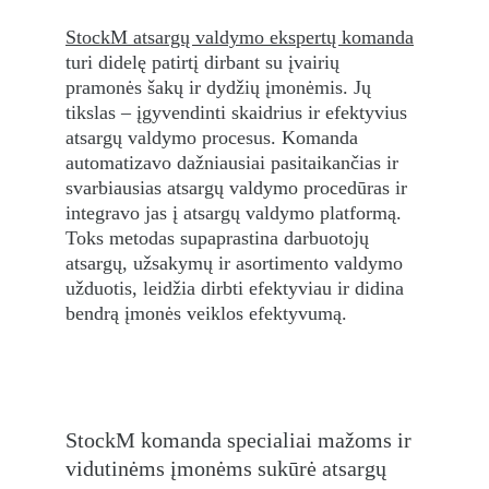
StockM atsargų valdymo ekspertų komanda
turi didelę patirtį dirbant su įvairių 
pramonės šakų ir dydžių įmonėmis. Jų 
tikslas – įgyvendinti skaidrius ir efektyvius 
atsargų valdymo procesus. Komanda 
automatizavo dažniausiai pasitaikančias ir 
svarbiausias atsargų valdymo procedūras ir 
integravo jas į atsargų valdymo platformą. 
Toks metodas supaprastina darbuotojų 
atsargų, užsakymų ir asortimento valdymo 
užduotis, leidžia dirbti efektyviau ir didina 
bendrą įmonės veiklos efektyvumą.
StockM komanda specialiai mažoms ir 
vidutinėms įmonėms sukūrė atsargų 