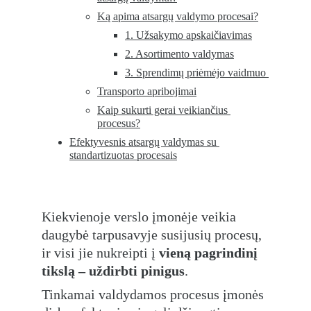
Ką apima atsargų valdymo procesai?
1. Užsakymo apskaičiavimas
2. Asortimento valdymas
3. Sprendimų priėmėjo vaidmuo 
Transporto apribojimai
Kaip sukurti gerai veikiančius 
procesus?
Efektyvesnis atsargų valdymas su 
standartizuotas procesais
Kiekvienoje verslo įmonėje veikia 
daugybė tarpusavyje susijusių procesų, 
ir visi jie nukreipti į 
vieną pagrindinį 
tikslą – uždirbti pinigus
.
Tinkamai valdydamos procesus įmonės 