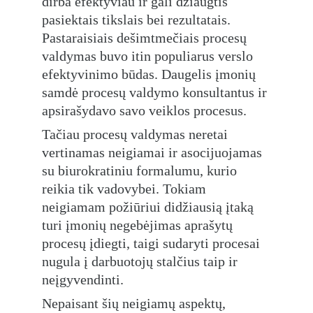
dirba efektyviau ir gali džiaugtis 
pasiektais tikslais bei rezultatais. 
Pastaraisiais dešimtmečiais procesų 
valdymas buvo itin populiarus verslo 
efektyvinimo būdas. Daugelis įmonių 
samdė procesų valdymo konsultantus ir 
apsirašydavo savo veiklos procesus.
Tačiau procesų valdymas neretai 
vertinamas neigiamai ir asocijuojamas 
su biurokratiniu formalumu, kurio 
reikia tik vadovybei. Tokiam 
neigiamam požiūriui didžiausią įtaką 
turi įmonių negebėjimas aprašytų 
procesų įdiegti, taigi sudaryti procesai 
nugula į darbuotojų stalčius taip ir 
neįgyvendinti.
Nepaisant šių neigiamų aspektų, 