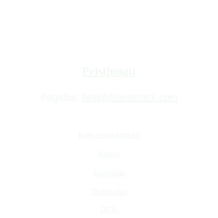
Prisijungti
Pagalba: 
help@fluentstock.com
Kaip veikia įrankis?
Kainos
Susisiekite
Tinklaraštis
DUK