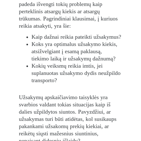
padeda išvengti tokių problemų kaip 
perteklinis atsargų kiekis ar atsargų 
trūkumas. Pagrindiniai klausimai, į kuriuos 
reikia atsakyti, yra šie:
Kaip dažnai reikia pateikti užsakymus?
Koks yra optimalus užsakymo kiekis, 
atsižvelgiant į esamą paklausą, 
tiekimo laiką ir užsakymų dažnumą?
Kokių veiksmų reikia imtis, jei 
suplanuotas užsakymo dydis neužpildo 
transporto?
Užsakymų apskaičiavimo taisyklės yra 
svarbios valdant tokias situacijas kaip iš 
dalies užpildytos siuntos. Pavyzdžiui, ar 
užsakymas turi būti atidėtas, kol susikaups 
pakankami užsakomų prekių kiekiai, ar 
reikėtų siųsti mažesnius siuntinius, 
nepaisant didesnių išlaidų?