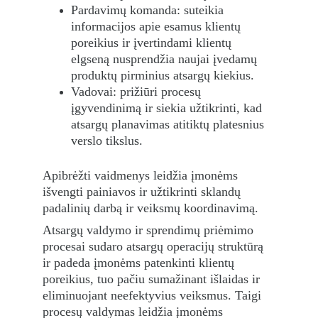
Pardavimų komanda: suteikia 
informacijos apie esamus klientų 
poreikius ir įvertindami klientų 
elgseną nusprendžia naujai įvedamų 
produktų pirminius atsargų kiekius.
Vadovai: prižiūri procesų 
įgyvendinimą ir siekia užtikrinti, kad 
atsargų planavimas atitiktų platesnius 
verslo tikslus.
Apibrėžti vaidmenys leidžia įmonėms 
išvengti painiavos ir užtikrinti sklandų 
padalinių darbą ir veiksmų koordinavimą.
Atsargų valdymo ir sprendimų priėmimo 
procesai sudaro atsargų operacijų struktūrą 
ir padeda įmonėms patenkinti klientų 
poreikius, tuo pačiu sumažinant išlaidas ir 
eliminuojant neefektyvius veiksmus. Taigi 
procesų valdymas leidžia įmonėms 