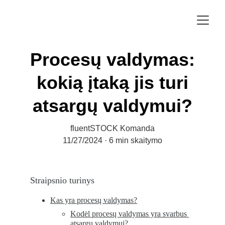
Procesų valdymas:
kokią įtaką jis turi
atsargų valdymui?
fluentSTOCK Komanda
11/27/2024
6 min skaitymo
Straipsnio turinys
Kas yra procesų valdymas?
Kodėl procesų valdymas yra svarbus 
atsargų valdymui?