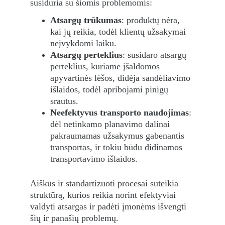
susiduria su šiomis problemomis:
Atsargų trūkumas
: produktų nėra, 
kai jų reikia, todėl klientų užsakymai 
neįvykdomi laiku.
Atsargų perteklius
: susidaro atsargų 
perteklius, kuriame įšaldomos 
apyvartinės lėšos, didėja sandėliavimo 
išlaidos, todėl apribojami pinigų 
srautus.
Neefektyvus transporto naudojimas
: 
dėl netinkamo planavimo dalinai 
pakraumamas užsakymus gabenantis 
transportas, ir tokiu būdu didinamos 
transportavimo išlaidos.
Aiškūs ir standartizuoti procesai suteikia 
struktūrą, kurios reikia norint efektyviai 
valdyti atsargas ir padėti įmonėms išvengti 
šių ir panašių problemų.