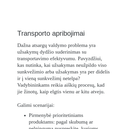
Transporto apribojimai
Dažna atsargų valdymo problema yra 
užsakymų dydžio suderinimas su 
transportavimo efektyvumu. Pavyzdžiui, 
kas nutinka, kai užsakymas neužpildo viso 
sunkvežimio arba užsakymas yra per didelis 
ir į vieną sunkvežimį netelpa? 
Vadybininkams reikia aiškių procesų, kad 
jie žinotų, kaip elgtis vienu ar kitu atveju.
Galimi scenarijai:
Pirmenybė prioritetiniams 
produktams: pagal skubumą ar 
pelningumą nuspręskite, kurioms 