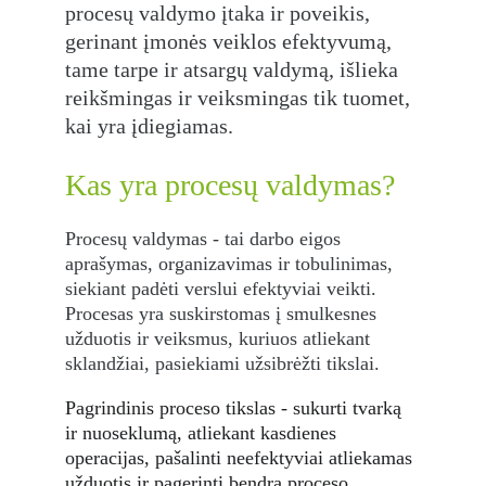
procesų valdymo įtaka ir poveikis, 
gerinant įmonės veiklos efektyvumą, 
tame tarpe ir atsargų valdymą, išlieka 
reikšmingas ir veiksmingas tik tuomet, 
kai yra įdiegiamas.
Kas yra procesų valdymas?
Procesų valdymas - tai darbo eigos 
aprašymas, organizavimas ir tobulinimas, 
siekiant padėti verslui efektyviai veikti. 
Procesas yra suskirstomas į smulkesnes 
užduotis ir veiksmus, kuriuos atliekant 
sklandžiai, pasiekiami užsibrėžti tikslai.
Pagrindinis proceso tikslas - sukurti tvarką 
ir nuoseklumą, atliekant kasdienes 
operacijas, pašalinti neefektyviai atliekamas 
užduotis ir pagerinti bendrą proceso 