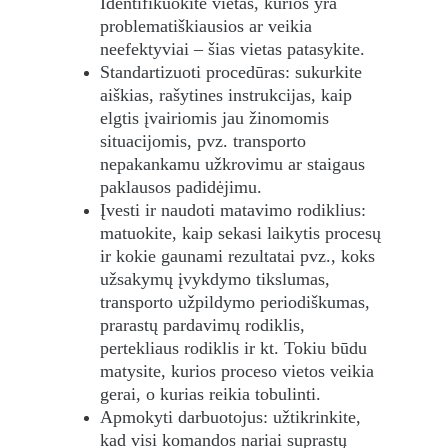
Identifikuokite vietas, kurios yra 
problematiškiausios ar veikia 
neefektyviai – šias vietas patasykite.
Standartizuoti procedūras: sukurkite 
aiškias, rašytines instrukcijas, kaip 
elgtis įvairiomis jau žinomomis 
situacijomis, pvz. transporto 
nepakankamu užkrovimu ar staigaus 
paklausos padidėjimu.
Įvesti ir naudoti matavimo rodiklius: 
matuokite, kaip sekasi laikytis procesų 
ir kokie gaunami rezultatai pvz., koks 
užsakymų įvykdymo tikslumas, 
transporto užpildymo periodiškumas, 
prarastų pardavimų rodiklis, 
pertekliaus rodiklis ir kt. Tokiu būdu 
matysite, kurios proceso vietos veikia 
gerai, o kurias reikia tobulinti.
Apmokyti darbuotojus: užtikrinkite, 
kad visi komandos nariai suprastų 